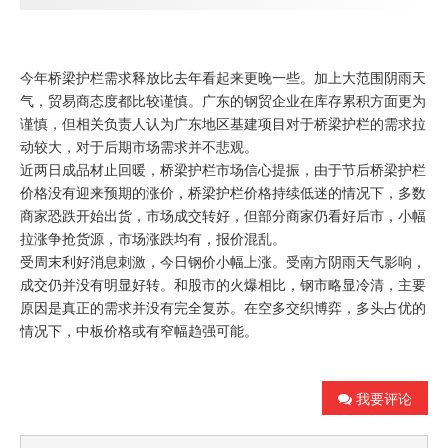
今年
桥梁护栏
需求释放比去年看起来更晚一些。加上大范围阴雨天
气，贸易商态度都比较谨慎。广东的钢贸企业在库存累积方面更为
谨慎，但相关负责人认为广东地区基建项目对于
桥梁护栏
的需求拉
动较大，对于后期市场需求并不悲观。
近两日成品材止回暖，
桥梁护栏
市场信心提振，由于节后
桥梁护栏
价格没有迎来预期的涨价，
桥梁护栏
价格持续低迷的情况下，多数
商家恐跌开始出货，市场成交转好，但部分商家仍看好后市，小幅
拉涨争抢货源，市场涨跌均有，报价混乱。
受周末利好消息刺激，今日钢价小幅上涨。受南方阴雨天气影响，
成交仍并没有明显好转。和股市的火爆相比，钢市略显冷清，主要
原因是真正的需求并没有完全复苏。在空多交织博弈，多头占优的
情况下，中板价格或有窄幅趋强可能。
我要评论